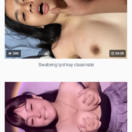
24K
04:55
Swabeng iyot kay classmate