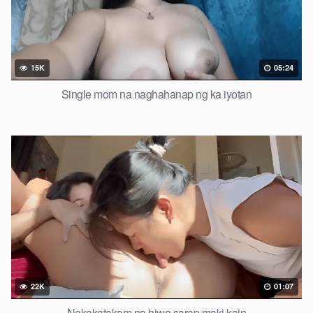
15K
05:24
Single mom na naghahanap ng ka iyotan
22K
01:07
Nakakatakam na hiwa sarap maki kain