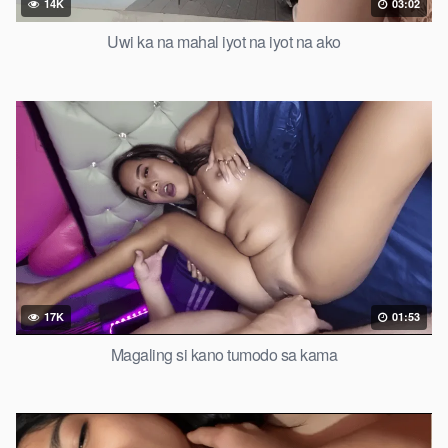
14K
03:02
Uwi ka na mahal iyot na iyot na ako
17K
01:53
Magaling si kano tumodo sa kama