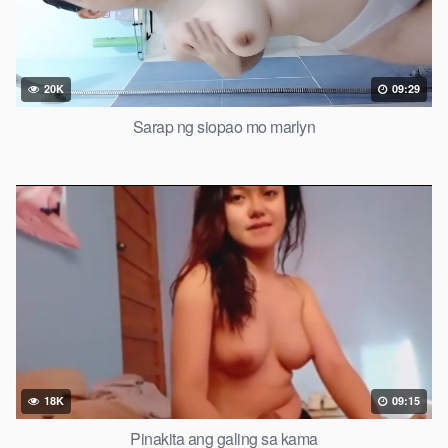
20K
09:29
Sarap ng siopao mo marlyn
18K
09:15
Pinakita ang galing sa kama