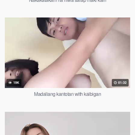
19K
01:32
Madaliang kantotan with kaibigan