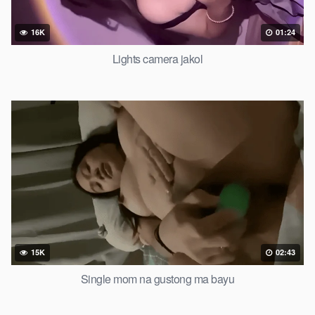
16K
01:24
Lights camera jakol
15K
02:43
Single mom na gustong ma bayu