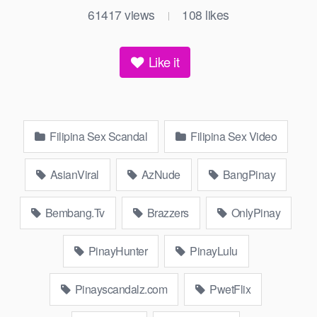
61417
views
108
likes
|
Like it
Filipina Sex Scandal
Filipina Sex Video
AsianViral
AzNude
BangPinay
Bembang.Tv
Brazzers
OnlyPinay
PinayHunter
PinayLulu
Pinayscandalz.com
PwetFlix