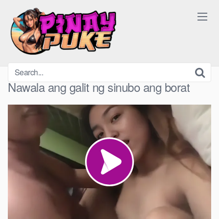
Skip
to
content
Nawala ang galit ng sinubo ang borat