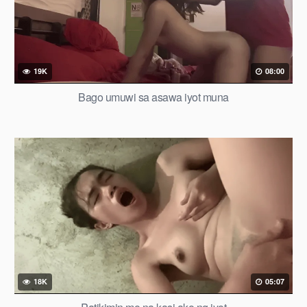
19K
08:00
Bago umuwi sa asawa iyot muna
18K
05:07