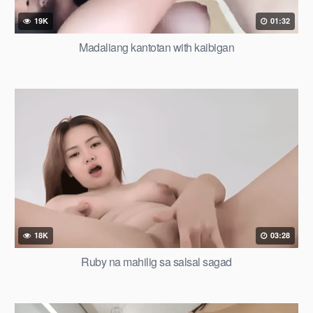
19K
01:32
Madaliang kantotan with kaibigan
18K
03:28
Ruby na mahilig sa salsal sagad