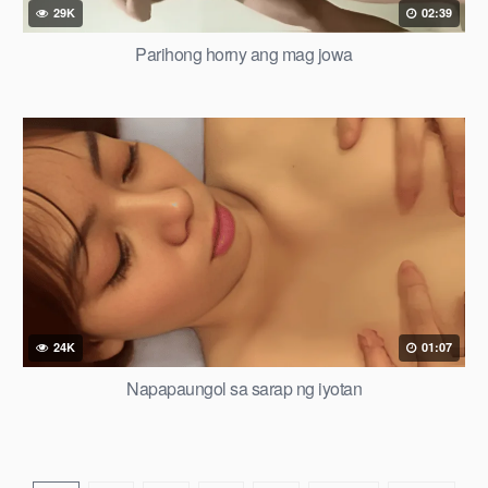
29K
02:39
Parihong horny ang mag jowa
24K
01:07
Napapaungol sa sarap ng iyotan