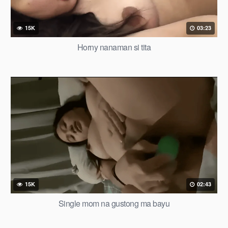
15K
03:23
Horny nanaman si tita
15K
02:43
Single mom na gustong ma bayu