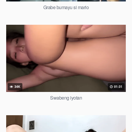
Grabe bumayu si mario
34K
01:31
Swabeng iyotan