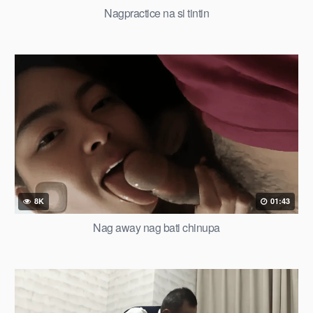
Nagpractice na si tintin
8K
01:43
Nag away nag bati chinupa