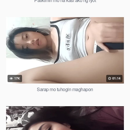
Patikimin mo na kasi ako ng iyot
17K
01:14
Sarap mo tuhogin maghapon