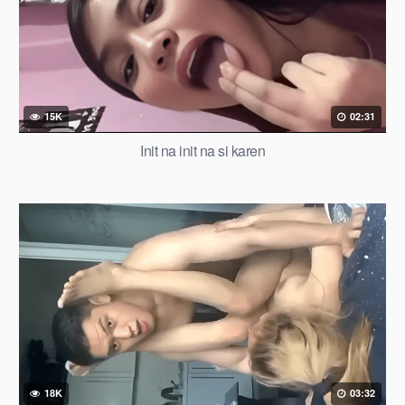
15K
02:31
Init na init na si karen
18K
03:32