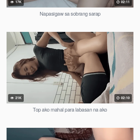
17K
02:11
Napasigaw sa sobrang sarap
21K
02:10
Top ako mahal para labasan na ako