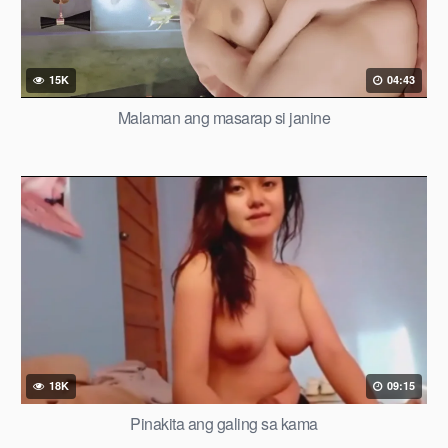
15K
04:43
Malaman ang masarap si janine
18K
09:15
Pinakita ang galing sa kama