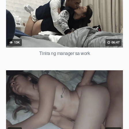
13K
06:47
Tinira ng manager sa work