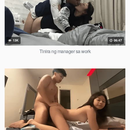
13K
06:47
Tinira ng manager sa work