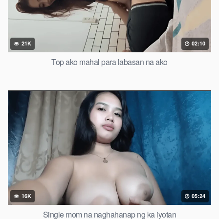
21K
02:10
Top ako mahal para labasan na ako
16K
05:24
Single mom na naghahanap ng ka iyotan