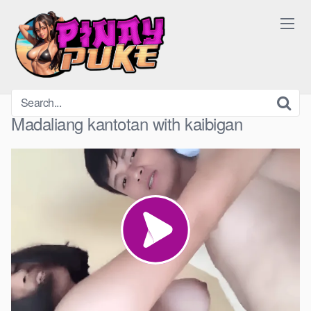
Skip
to
content
Madaliang kantotan with kaibigan