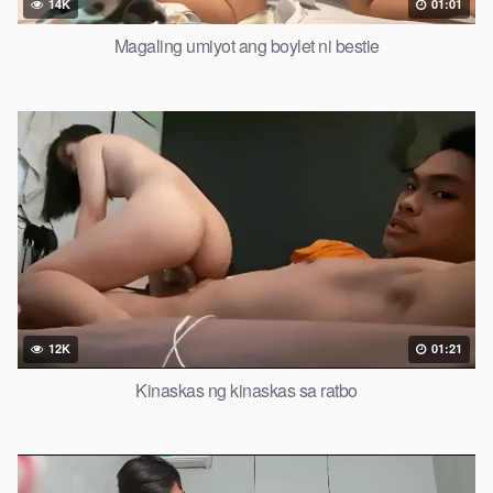
14K
01:01
Magaling umiyot ang boylet ni bestie
12K
01:21
Kinaskas ng kinaskas sa ratbo