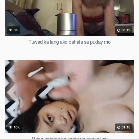
8K
03:19
Tuwad ka lang ako bahala sa puday mo
10K
01:18
Napa nganga sa sarap ng pagka iyot