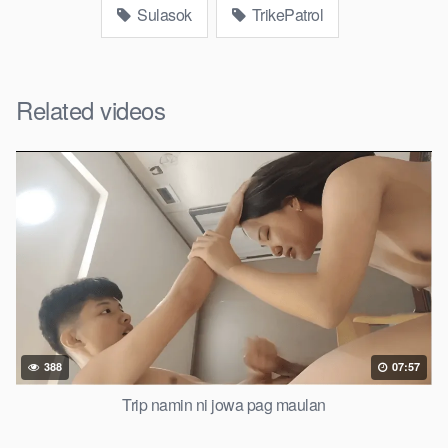
Sulasok
TrikePatrol
Related videos
388
07:57
Trip namin ni jowa pag maulan