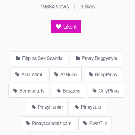
19884
views
9
likes
|
Like it
Filipina Sex Scandal
Pinay Doggystyle
AsianViral
AzNude
BangPinay
Bembang.Tv
Brazzers
OnlyPinay
PinayHunter
PinayLulu
Pinayscandalz.com
PwetFlix