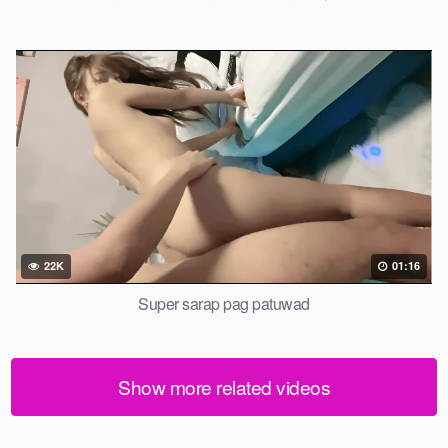
22K
01:16
Super sarap pag patuwad
Show more related videos