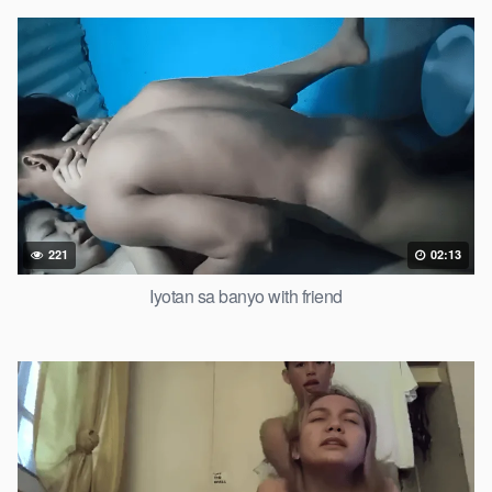
221
02:13
Iyotan sa banyo with friend