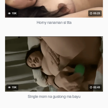
15K
03:23
Horny nanaman si tita
15K
02:43
Single mom na gustong ma bayu