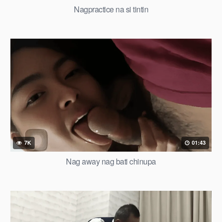
Nagpractice na si tintin
7K
01:43
Nag away nag bati chinupa