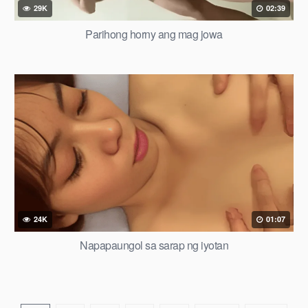
29K
02:39
Parihong horny ang mag jowa
24K
01:07
Napapaungol sa sarap ng iyotan