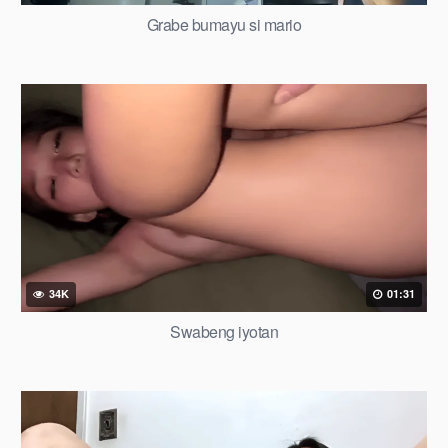
Grabe bumayu si mario
34K
01:31
Swabeng iyotan