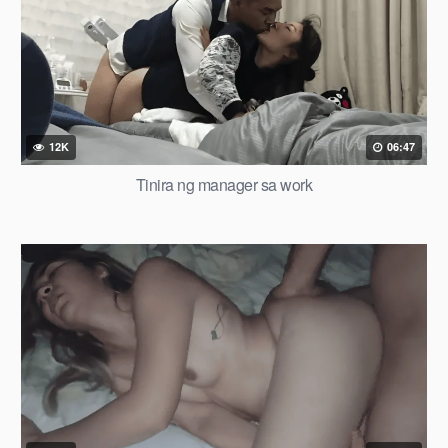
12K
06:47
Tinira ng manager sa work