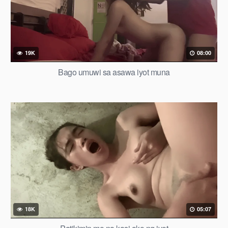
19K
08:00
Bago umuwi sa asawa iyot muna
18K
05:07