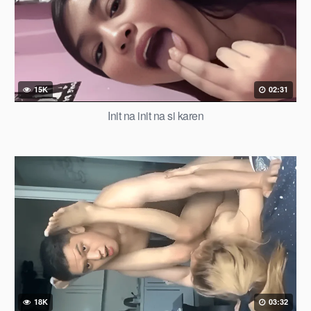
15K
02:31
Init na init na si karen
18K
03:32