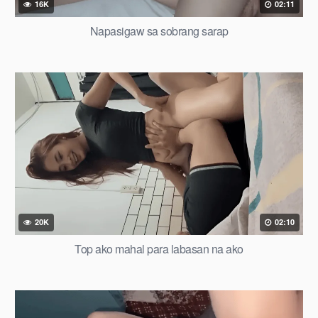
16K
02:11
Napasigaw sa sobrang sarap
20K
02:10
Top ako mahal para labasan na ako