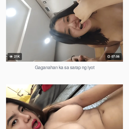
21K
07:56
Gaganahan ka sa sarap ng iyot