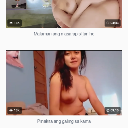
15K
04:43
Malaman ang masarap si janine
18K
09:15
Pinakita ang galing sa kama