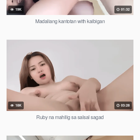
19K
01:32
Madaliang kantotan with kaibigan
18K
03:28
Ruby na mahilig sa salsal sagad