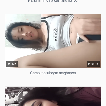
Patikimin mo na kasi ako ng iyot
17K
01:14
Sarap mo tuhogin maghapon