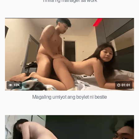
12K
01:01
Magaling umiyot ang boylet ni bestie