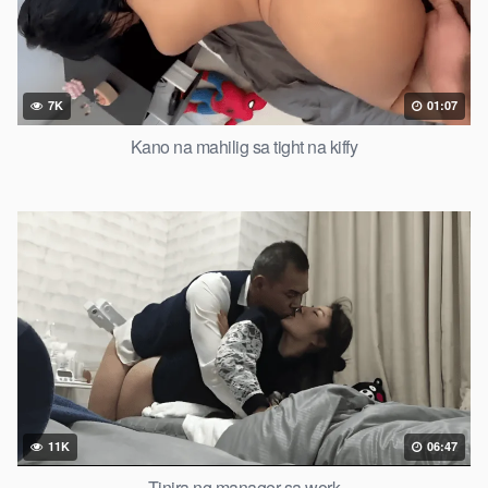
7K
01:07
Kano na mahilig sa tight na kiffy
11K
06:47
Tinira ng manager sa work