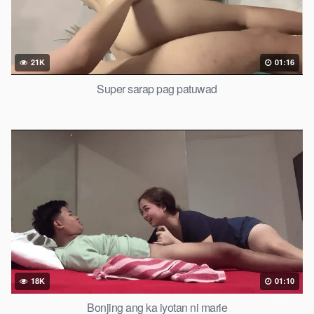
21K
01:16
Super sarap pag patuwad
18K
01:10
Bonjing ang ka iyotan ni marie