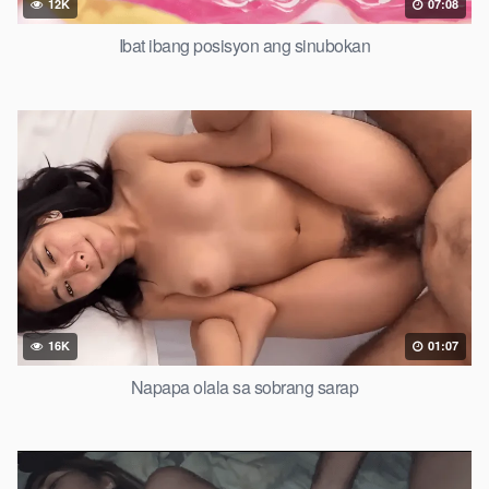
12K
07:08
Ibat ibang posisyon ang sinubokan
16K
01:07
Napapa olala sa sobrang sarap