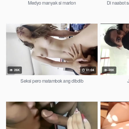
Medyo manyak si marlon
Di naabot s
26K
01:04
28K
Seksi pero matambok ang dibdib