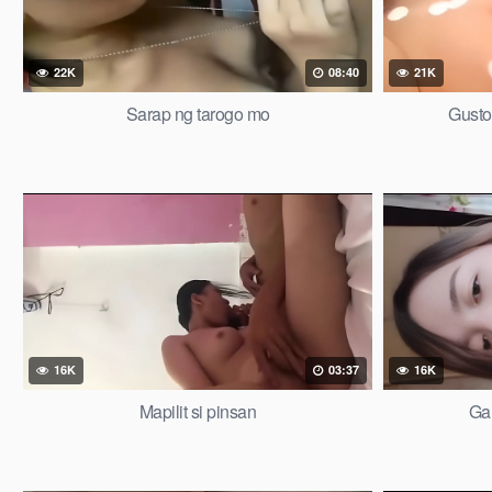
22K
08:40
21K
Sarap ng tarogo mo
Gusto 
16K
03:37
16K
Mapilit si pinsan
Gam