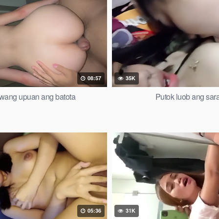
08:57
35K
wang upuan ang batota
Putok luob ang sar
05:36
31K