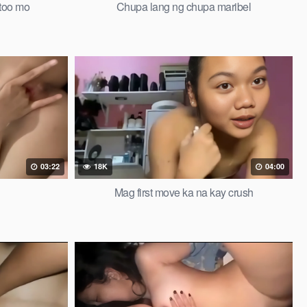
utoo mo
Chupa lang ng chupa maribel
03:22
18K
04:00
Mag first move ka na kay crush