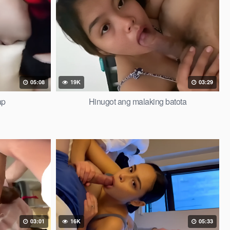
05:08
19K
03:29
ap
Hinugot ang malaking batota
03:01
16K
05:33