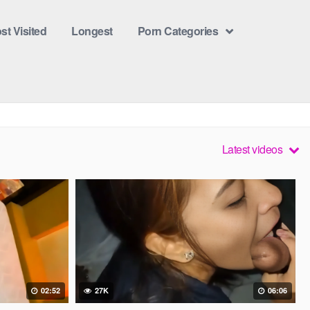
st Visited
Longest
Porn Categories
Latest videos
02:52
27K
06:06