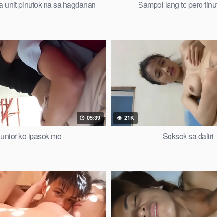
a unit pinutok na sa hagdanan
Sampol lang to pero tin
05:39
21K
Junior ko ipasok mo
Soksok sa daliri