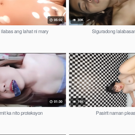
05:02
30K
ilabas ang lahat ni mary
Siguradong lalabasa
01:30
14K
it ka nito proteksyon
Pasirit naman plea