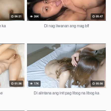
06:21
26K
05:47
n ka
Di nag iiwanan ang mag bff
01:36
17K
05:56
se
Di alintana ang init pag libog na libog ka