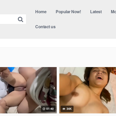
Home
Popular Now!
Latest
Mo
Contact us
01:40
34K