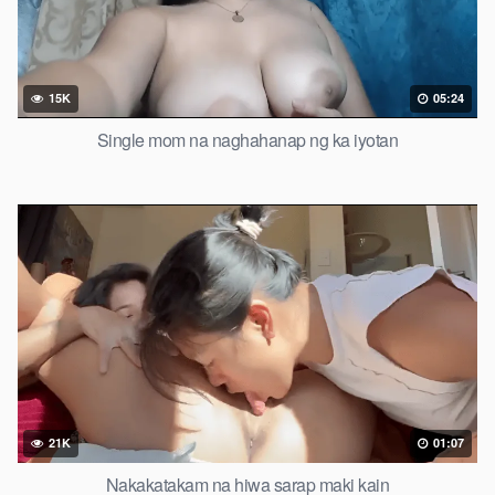
15K
05:24
Single mom na naghahanap ng ka iyotan
21K
01:07
Nakakatakam na hiwa sarap maki kain