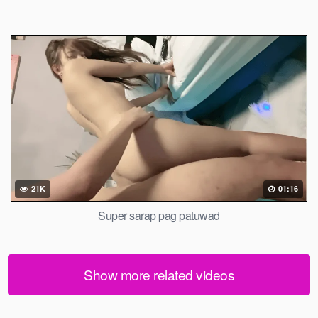
21K
01:16
Super sarap pag patuwad
Show more related videos