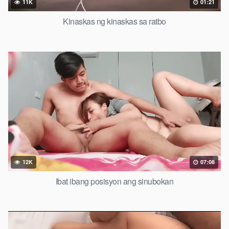
11K
01:21
Kinaskas ng kinaskas sa ratbo
12K
07:08
Ibat ibang posisyon ang sinubokan