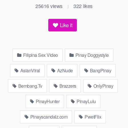
25616
views
322
likes
|
Like it
Filipina Sex Video
Pinay Doggystyle
AsianViral
AzNude
BangPinay
Bembang.Tv
Brazzers
OnlyPinay
PinayHunter
PinayLulu
Pinayscandalz.com
PwetFlix