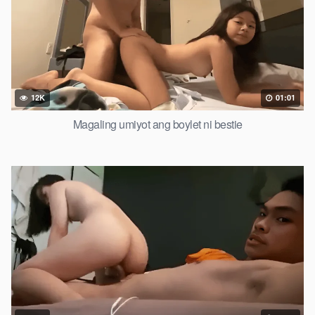
12K
01:01
Magaling umiyot ang boylet ni bestie