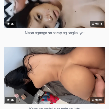
9K
01:18
Napa nganga sa sarap ng pagka iyot
8K
01:07
Kano na mahilig sa tight na kiffy