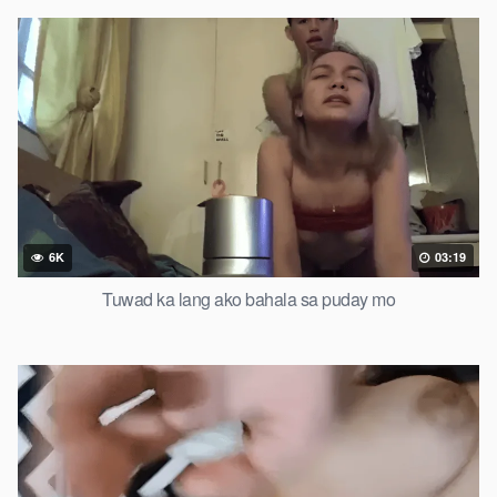
6K
03:19
Tuwad ka lang ako bahala sa puday mo