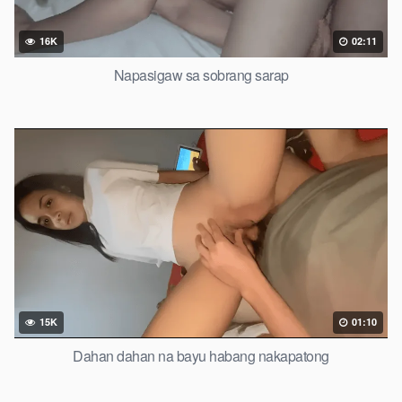
16K
02:11
Napasigaw sa sobrang sarap
15K
01:10
Dahan dahan na bayu habang nakapatong