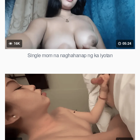
16K
05:24
Single mom na naghahanap ng ka iyotan