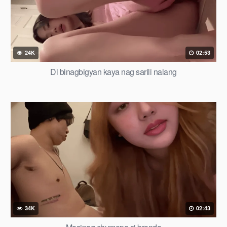
24K
02:53
Di binagbigyan kaya nag sarili nalang
34K
02:43