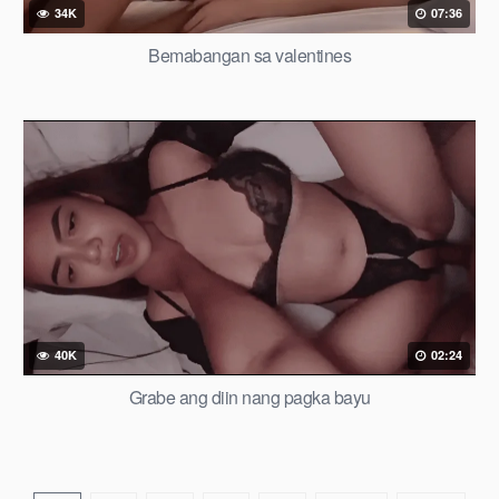
34K
07:36
Bemabangan sa valentines
40K
02:24
Grabe ang diin nang pagka bayu