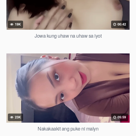
19K
00:42
Jowa kung uhaw na uhaw sa iyot
23K
05:59
Nakakaakit ang puke ni malyn