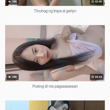
19K
02:05
Tinuhog ng tropa si gerlyn
19K
04:44
Puking di mo pagsasawaan