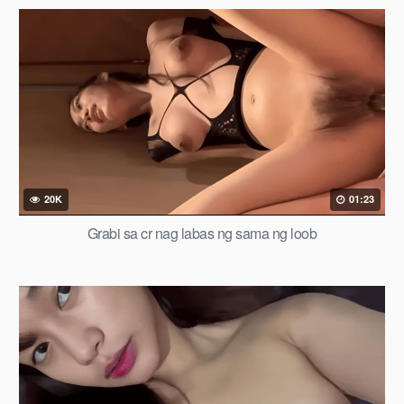
20K
01:23
Grabi sa cr nag labas ng sama ng loob