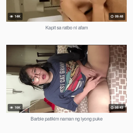
14K
09:48
Kapit sa ratbo ni afam
16K
05:43
Barbie patikim naman ng iyong puke