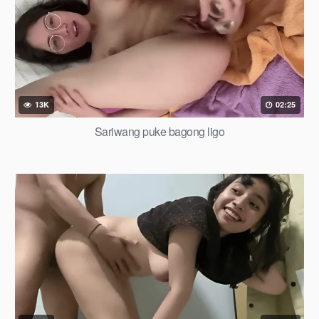
13K
02:25
Sariwang puke bagong ligo