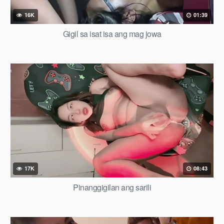
16K
01:39
Gigil sa isat isa ang mag jowa
17K
08:43
Pinanggigilan ang sarili