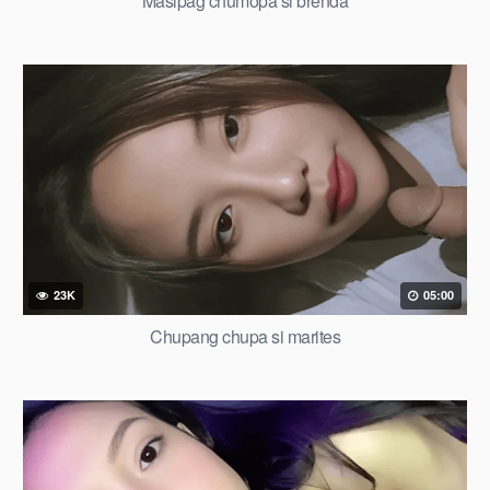
Masipag chumopa si brenda
23K
05:00
Chupang chupa si marites