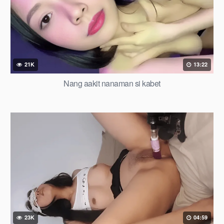
21K
13:22
Nang aakit nanaman si kabet
23K
04:59