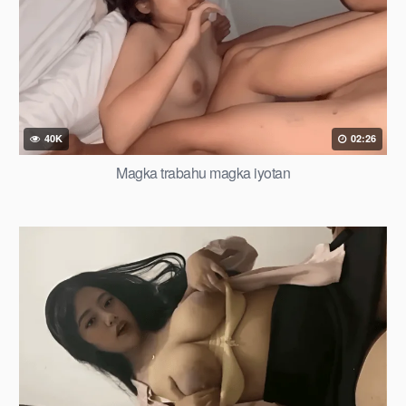
40K
02:26
Magka trabahu magka iyotan