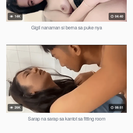
14K
04:40
Gigil nanaman si berna sa puke nya
26K
08:51
Sarap na sarap sa kantot sa fitting room