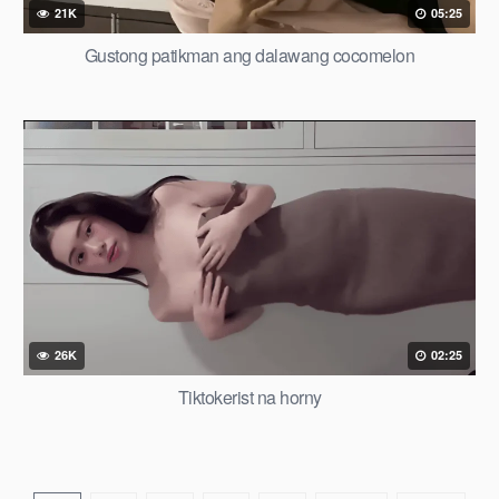
21K
05:25
Gustong patikman ang dalawang cocomelon
26K
02:25
Tiktokerist na horny