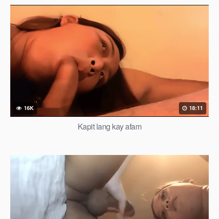
16K
18:11
Kapit lang kay afam