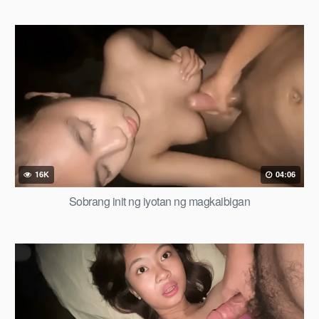
16K
04:06
Sobrang init ng iyotan ng magkaibigan