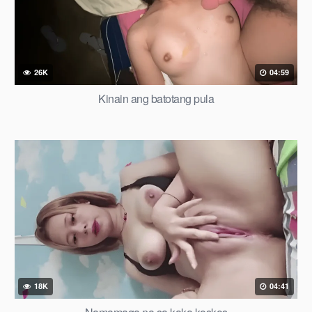
26K
04:59
Kinain ang batotang pula
18K
04:41