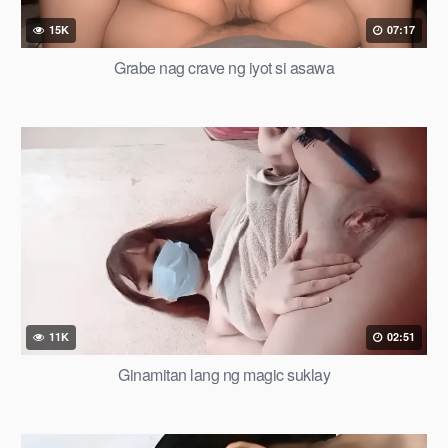
15K
07:17
Grabe nag crave ng iyot si asawa
11K
02:51
Ginamitan lang ng magic suklay