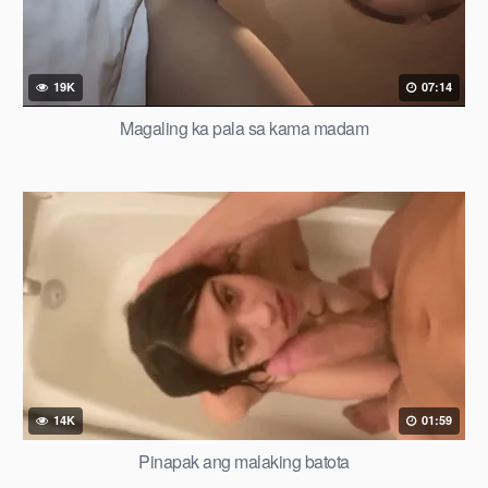
19K
07:14
Magaling ka pala sa kama madam
14K
01:59
Pinapak ang malaking batota