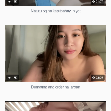
18K
01:07
Natutulog na kapitbahay iniyot
17K
02:05
Dumating ang order na laroan