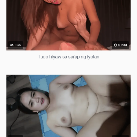
13K
01:33
Tudo hiyaw sa sarap ng iyotan