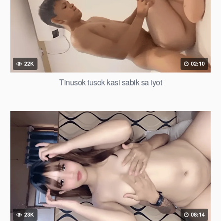
22K
02:10
Tinusok tusok kasi sabik sa iyot
23K
08:14