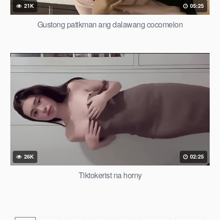
21K
05:25
Gustong patikman ang dalawang cocomelon
26K
02:25
Tiktokerist na horny