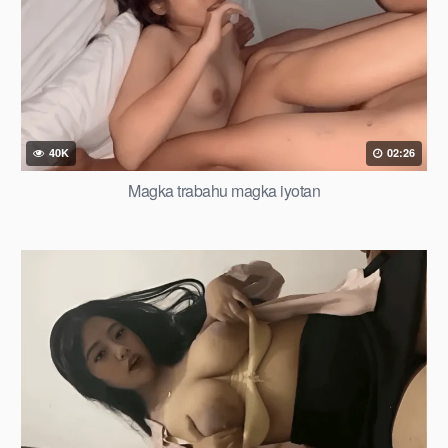
40K
02:26
Magka trabahu magka iyotan