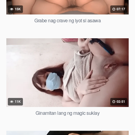
15K
07:17
Grabe nag crave ng iyot si asawa
11K
02:51
Ginamitan lang ng magic suklay