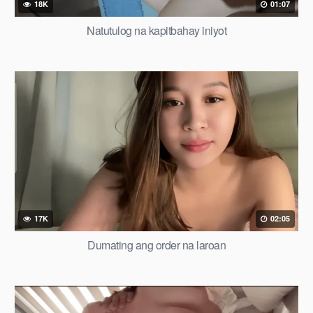
18K
01:07
Natutulog na kapitbahay iniyot
17K
02:05
Dumating ang order na laroan