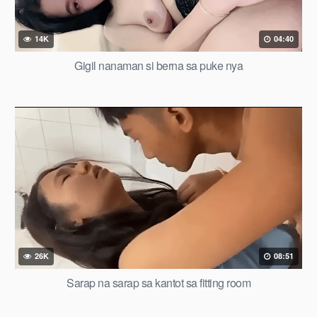
14K
04:40
Gigil nanaman si berna sa puke nya
26K
08:51
Sarap na sarap sa kantot sa fitting room