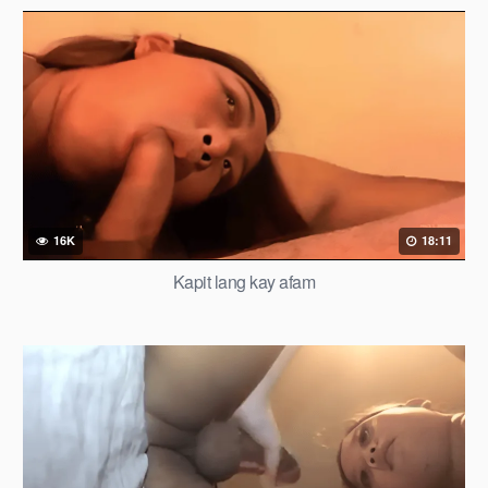
16K
18:11
Kapit lang kay afam