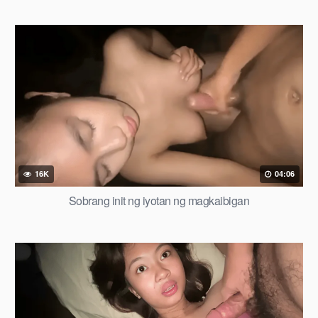
16K
04:06
Sobrang init ng iyotan ng magkaibigan