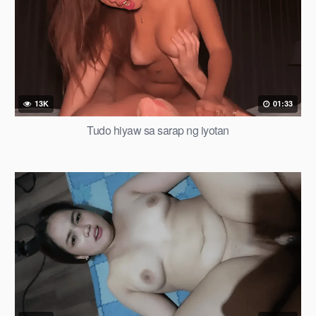
13K
01:33
Tudo hiyaw sa sarap ng iyotan