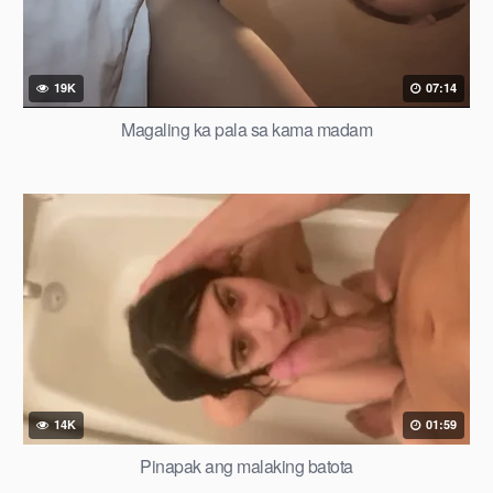
19K
07:14
Magaling ka pala sa kama madam
14K
01:59
Pinapak ang malaking batota