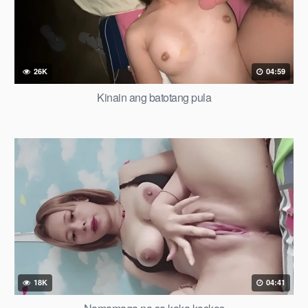
26K
04:59
Kinain ang batotang pula
18K
04:41