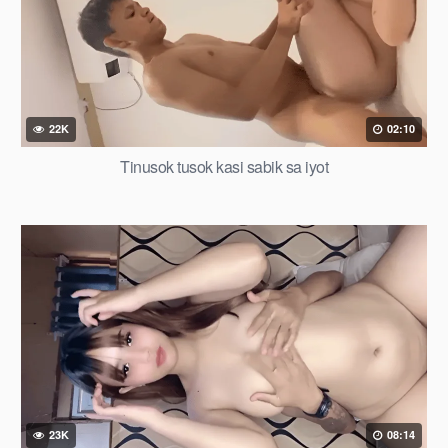
22K
02:10
Tinusok tusok kasi sabik sa iyot
23K
08:14