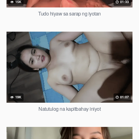
15K
01:33
Tudo hiyaw sa sarap ng iyotan
19K
01:07
Natutulog na kapitbahay iniyot