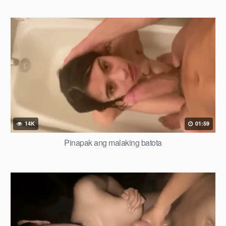
14K
01:59
Pinapak ang malaking batota