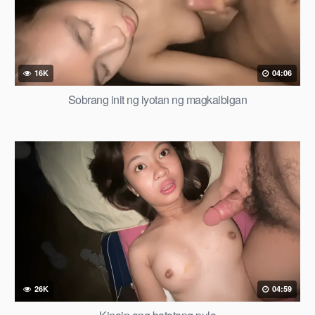
16K
04:06
Sobrang init ng iyotan ng magkaibigan
26K
04:59