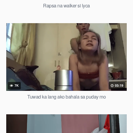
Rapsa na walker si lyca
7K
03:19
Tuwad ka lang ako bahala sa puday mo