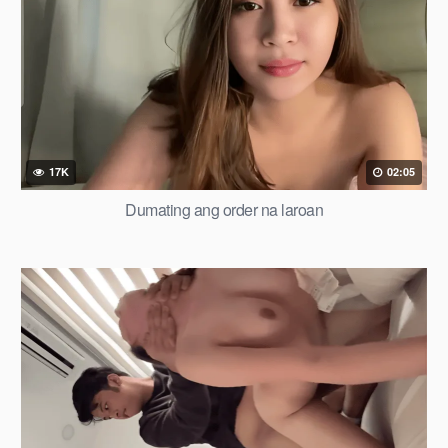
17K
02:05
Dumating ang order na laroan