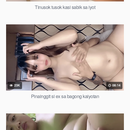
Tinusok tusok kasi sabik sa iyot
23K
08:14
Pinainggit si ex sa bagong kaiyotan