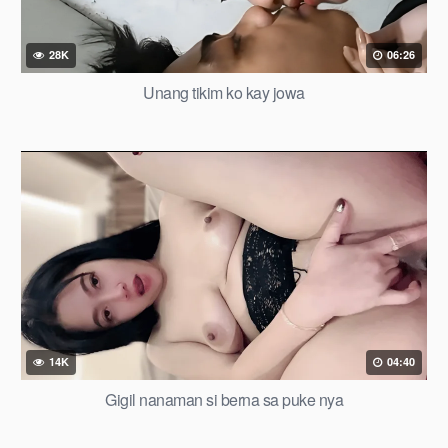
28K
06:26
Unang tikim ko kay jowa
14K
04:40
Gigil nanaman si berna sa puke nya