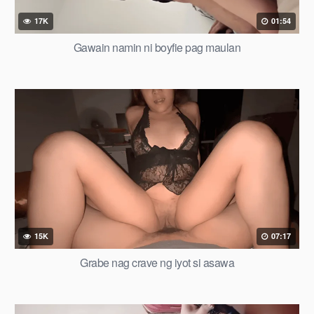
17K
01:54
Gawain namin ni boyfie pag maulan
15K
07:17
Grabe nag crave ng iyot si asawa