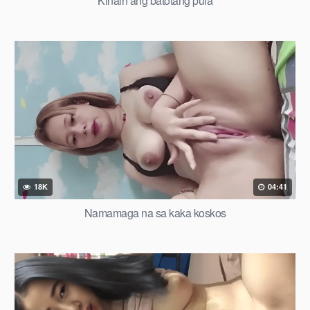
Kinain ang batotang pula
18K
04:41
Namamaga na sa kaka koskos