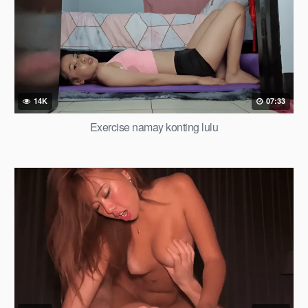
14K
07:33
Exercise namay konting lulu