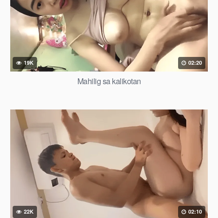
19K
02:20
Mahilig sa kalikotan
22K
02:10