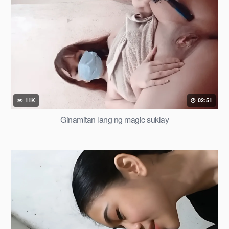
11K
02:51
Ginamitan lang ng magic suklay