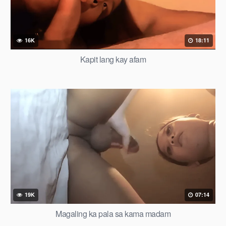
16K
18:11
Kapit lang kay afam
19K
07:14
Magaling ka pala sa kama madam