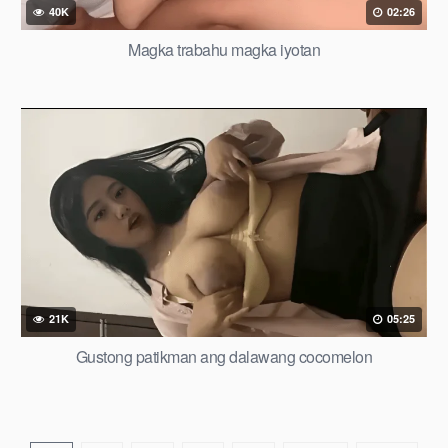
40K
02:26
Magka trabahu magka iyotan
21K
05:25
Gustong patikman ang dalawang cocomelon