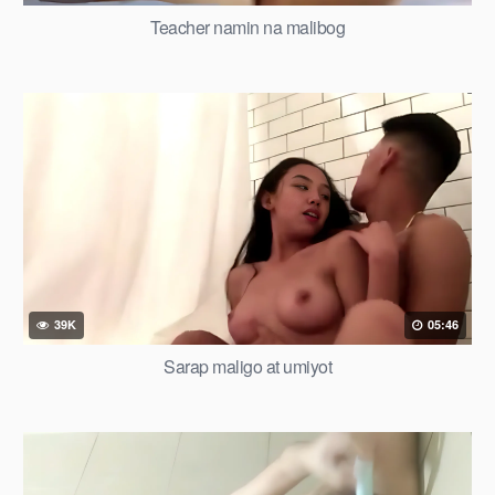
Teacher namin na malibog
39K
05:46
Sarap maligo at umiyot