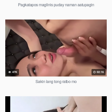
Pagkatapos maglinis puday naman aatupagin
47K
02:16
Sakin lang tong ratbo mo