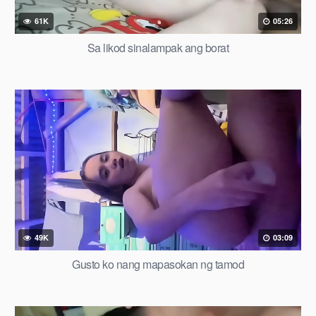
61K
05:26
Sa likod sinalampak ang borat
49K
03:09
Gusto ko nang mapasokan ng tamod