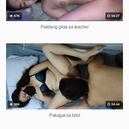
67K
04:27
Pakitang gilas sa teacher
36K
04:44
Pakagat sa bilat