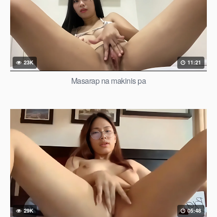
23K
11:21
Masarap na makinis pa
29K
05:48