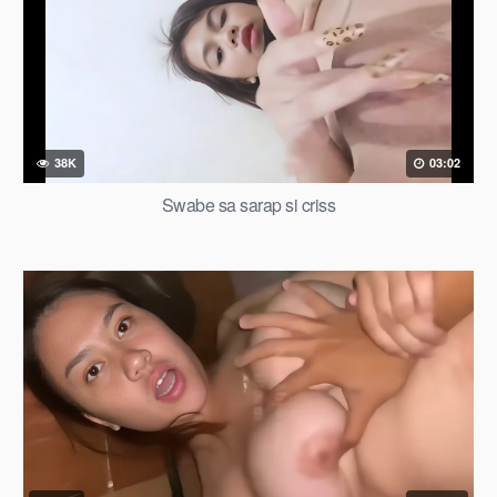
38K
03:02
Swabe sa sarap si criss