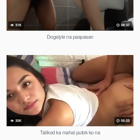
31K
08:37
Dogstyle na paspasan
35K
05:25
Talikod ka mahal putok ko na