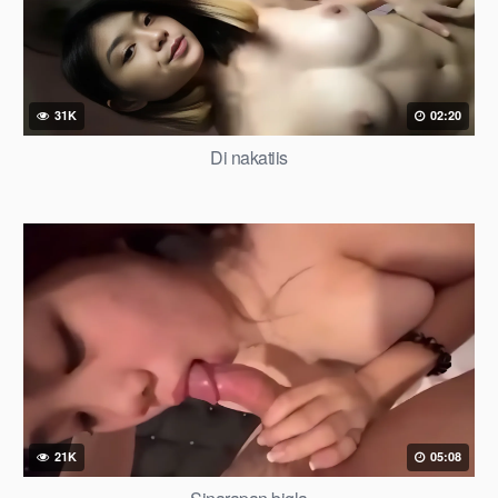
31K
02:20
Di nakatiis
21K
05:08