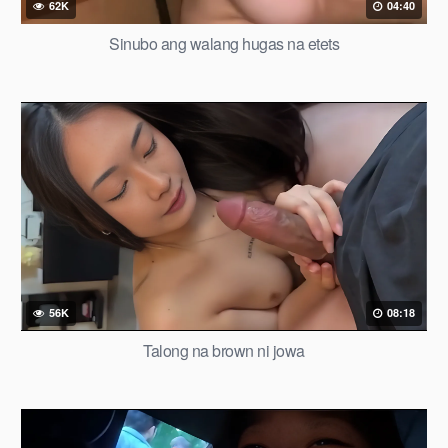
62K
04:40
Sinubo ang walang hugas na etets
56K
08:18
Talong na brown ni jowa