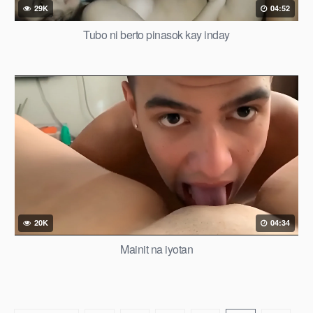
29K
04:52
Tubo ni berto pinasok kay inday
20K
04:34
Mainit na iyotan