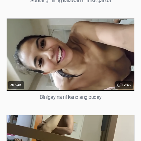
Sobrang init ng katawan ni miss ganda
24K
12:46
Binigay na ni kano ang puday