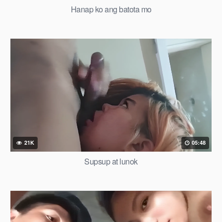
Hanap ko ang batota mo
21K
05:48
Supsup at lunok