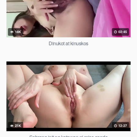
18K
02:45
Dinukot at kinuskos
21K
12:27