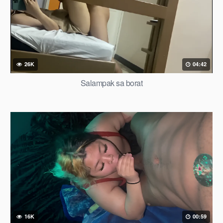
26K
04:42
Salampak sa borat
16K
00:59