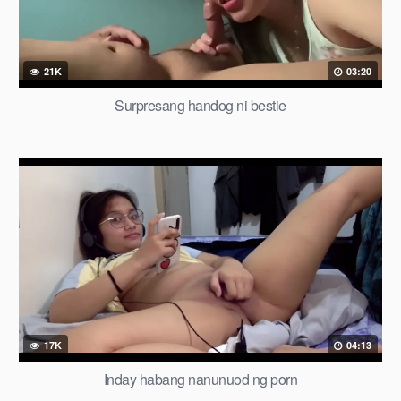
21K
03:20
Surpresang handog ni bestie
17K
04:13
Inday habang nanunuod ng porn