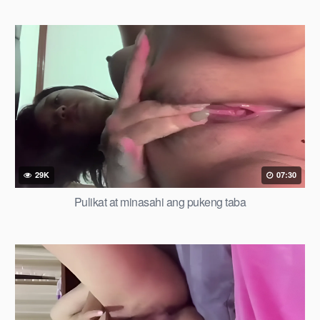
29K
07:30
Pulikat at minasahi ang pukeng taba