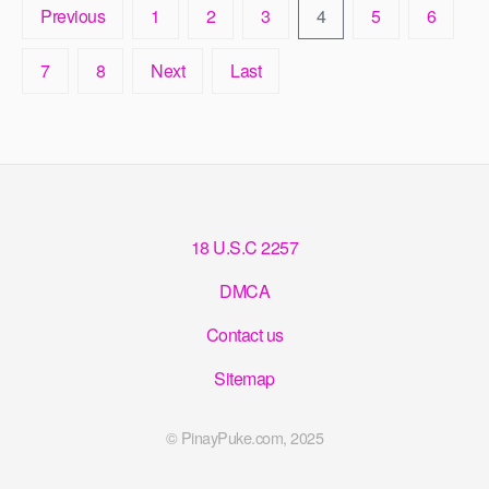
Previous
1
2
3
4
5
6
7
8
Next
Last
18 U.S.C 2257
DMCA
Contact us
Sitemap
© PinayPuke.com, 2025