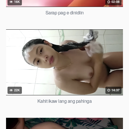
16K
02:08
Sarap pag e dinidiin
22K
14:37
Kahit ikaw lang ang pahinga