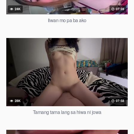
24K
07:59
Iiwan mo pa ba ako
28K
07:58
Tamang tama lang sa hiwa ni jowa