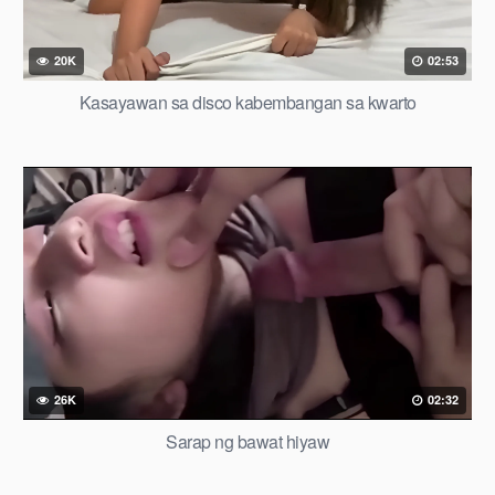
20K
02:53
Kasayawan sa disco kabembangan sa kwarto
26K
02:32
Sarap ng bawat hiyaw