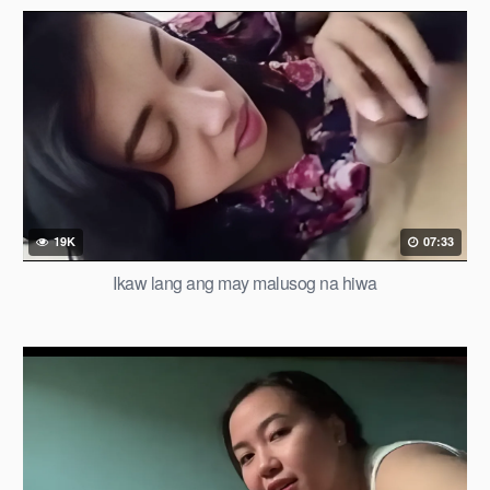
19K
07:33
Ikaw lang ang may malusog na hiwa