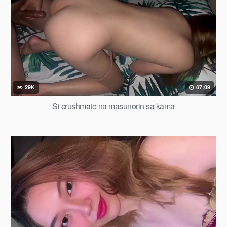
29K
07:09
Si crushmate na masunorin sa kama