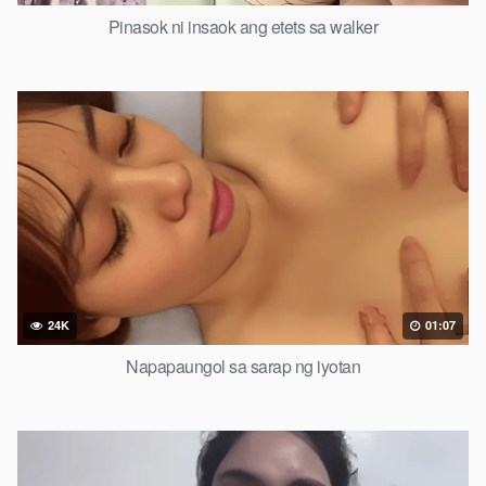
Pinasok ni insaok ang etets sa walker
24K
01:07
Napapaungol sa sarap ng iyotan