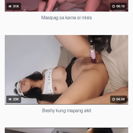
31K
08:10
Masipag sa kama si misis
23K
04:59
Beshy kung mapang akit