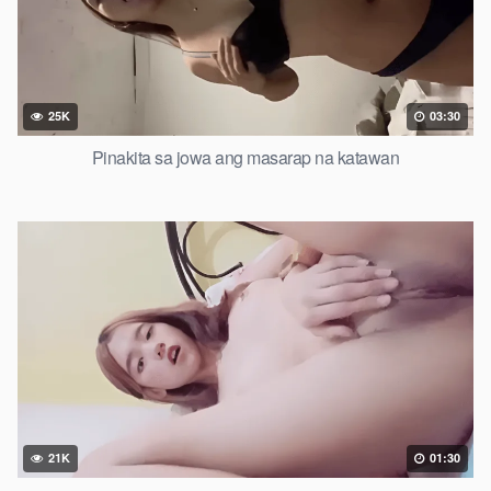
25K
03:30
Pinakita sa jowa ang masarap na katawan
21K
01:30