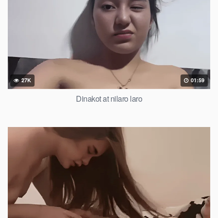
27K
01:59
Dinakot at nilaro laro