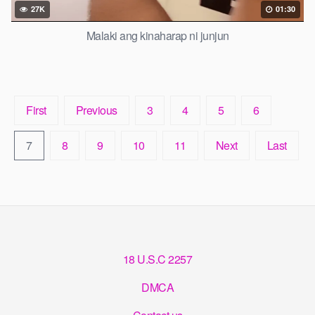
27K
01:30
Malaki ang kinaharap ni junjun
First
Previous
3
4
5
6
7
8
9
10
11
Next
Last
18 U.S.C 2257
DMCA