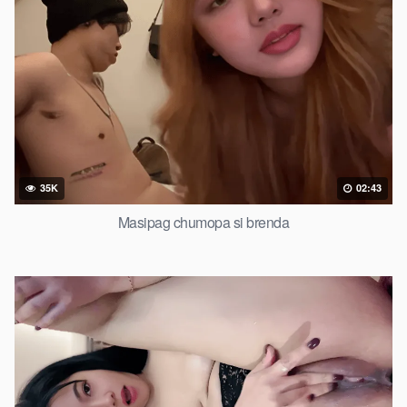
35K
02:43
Masipag chumopa si brenda