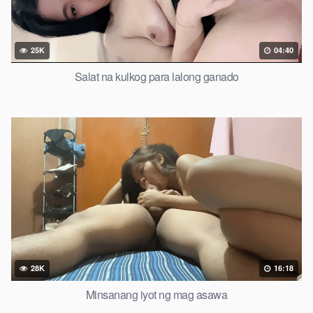
25K
04:40
Salat na kulkog para lalong ganado
28K
16:18
Minsanang iyot ng mag asawa