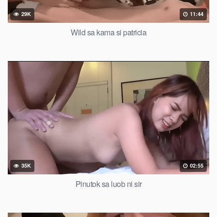
29K
11:44
Wild sa kama si patricia
35K
02:55
Pinutok sa luob ni sir