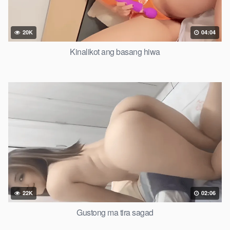
20K
04:04
Kinalikot ang basang hiwa
22K
02:06
Gustong ma tira sagad