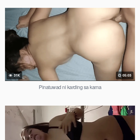
31K
05:03
Pinatuwad ni karding sa kama