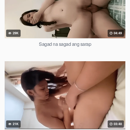
29K
04:49
Sagad na sagad ang sarap
21K
03:40