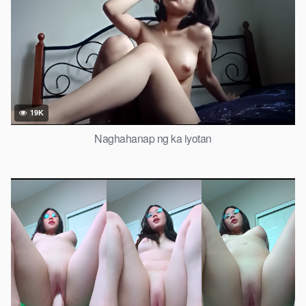
19K
Naghahanap ng ka iyotan