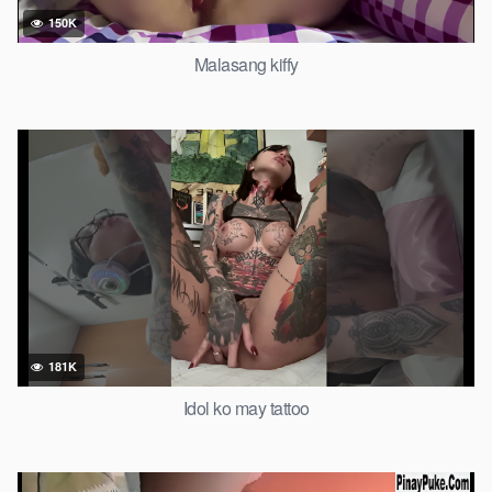
150K
Malasang kiffy
181K
Idol ko may tattoo