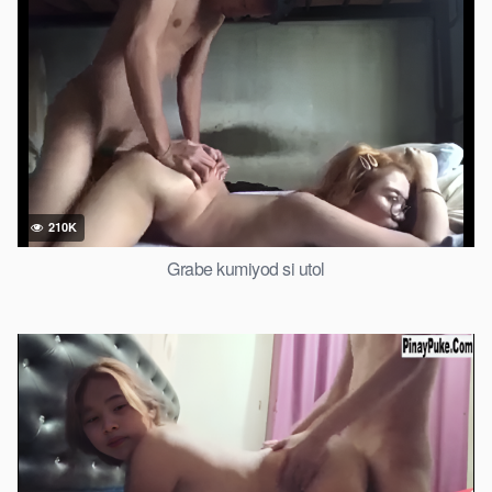
210K
Grabe kumiyod si utol