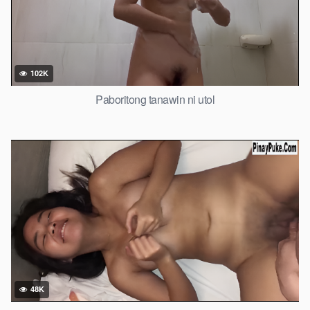
102K
Paboritong tanawin ni utol
48K