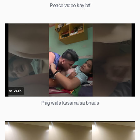
Peace video kay bff
241K
Pag wala kasama sa bhaus