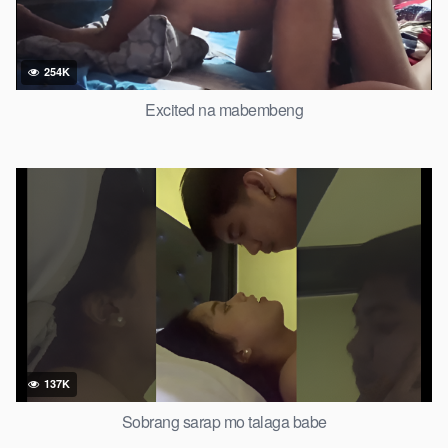
254K
Excited na mabembeng
137K
Sobrang sarap mo talaga babe