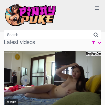
Skip
to
content
Latest videos
232K