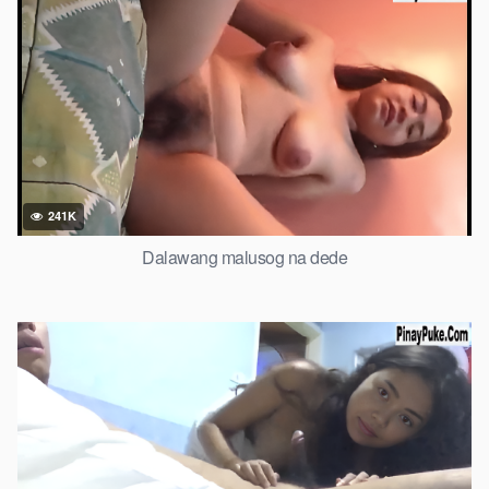
241K
Dalawang malusog na dede