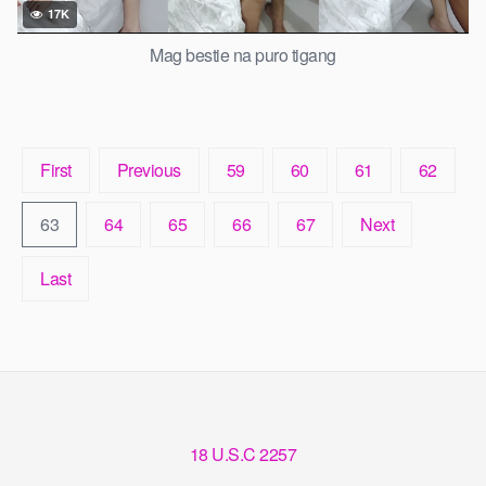
17K
Mag bestie na puro tigang
First
Previous
59
60
61
62
63
64
65
66
67
Next
Last
18 U.S.C 2257