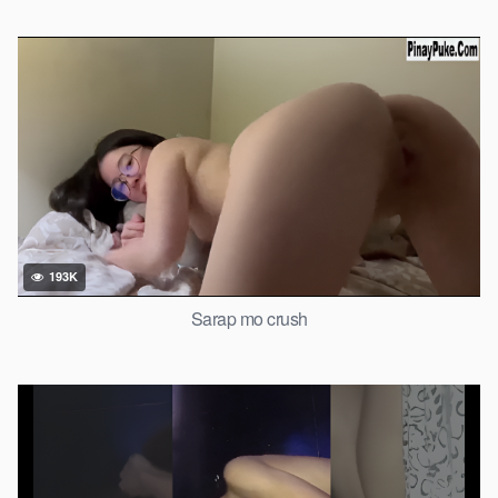
193K
Sarap mo crush