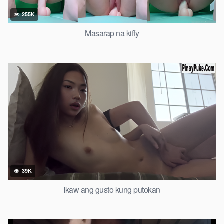
255K
Masarap na kiffy
39K
Ikaw ang gusto kung putokan