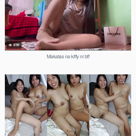
51K
Makatas na kiffy ni bff