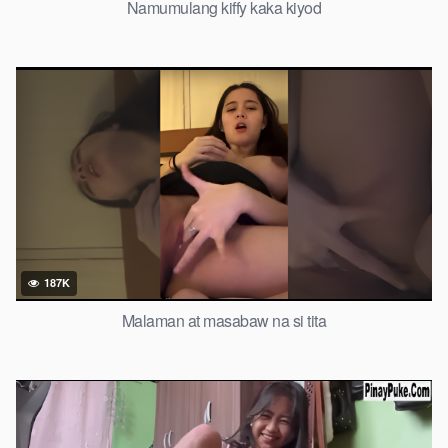
Namumulang kiffy kaka kiyod
187K
Malaman at masabaw na si tita