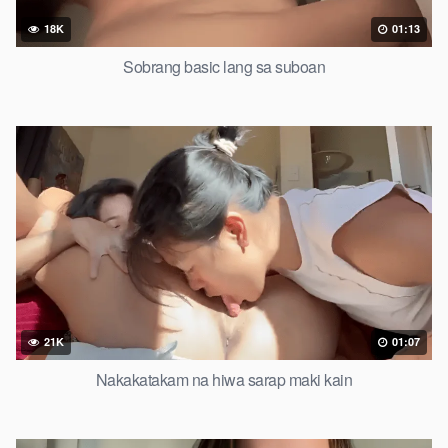
18K
01:13
Sobrang basic lang sa suboan
21K
01:07
Nakakatakam na hiwa sarap maki kain