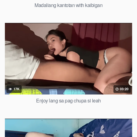
Madaliang kantotan with kaibigan
17K
03:20
Enjoy lang sa pag chupa si leah