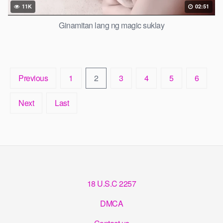
11K
02:51
Ginamitan lang ng magic suklay
Previous
1
2
3
4
5
6
Next
Last
18 U.S.C 2257
DMCA