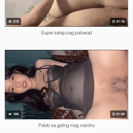
21K
01:16
Super sarap pag patuwad
18K
01:00
Paldo sa galing mag maniho