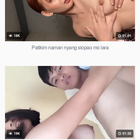
18K
01:01
Patikim naman nyang siopao mo lara
19K
01:32