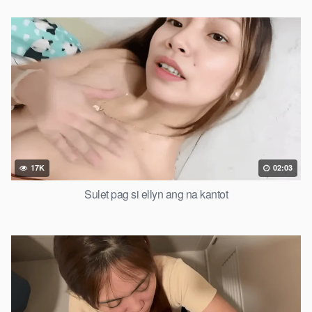
17K
02:03
Sulet pag si ellyn ang na kantot