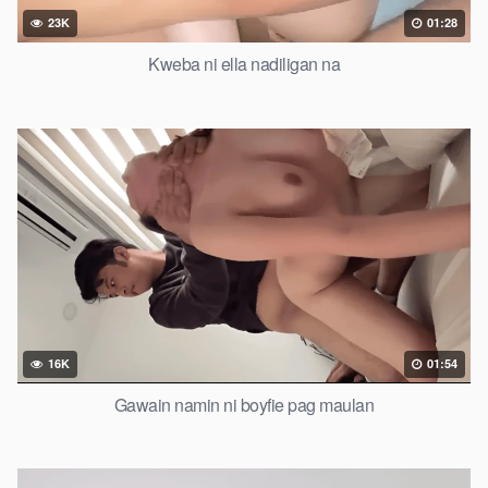
23K
01:28
Kweba ni ella nadiligan na
16K
01:54
Gawain namin ni boyfie pag maulan