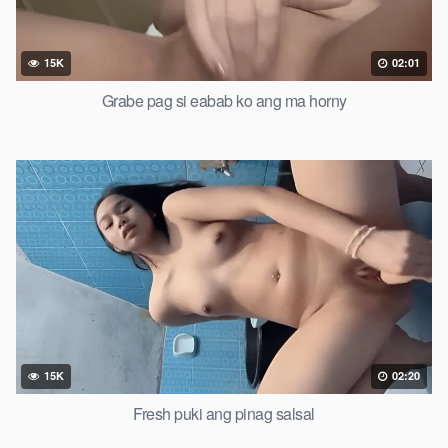
15K
02:01
Grabe pag si eabab ko ang ma horny
15K
02:20
Fresh puki ang pinag salsal