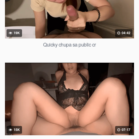
19K
04:42
Quicky chupa sa public cr
15K
07:17