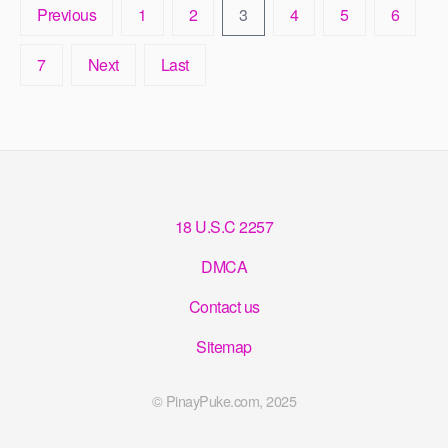
Previous
1
2
3
4
5
6
7
Next
Last
18 U.S.C 2257
DMCA
Contact us
Sitemap
© PinayPuke.com, 2025