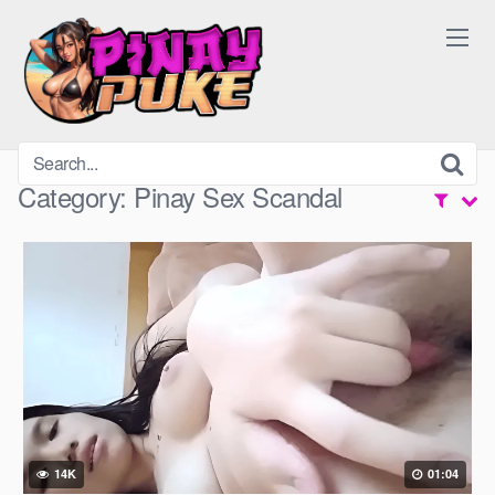
Skip
to
content
Category:
Pinay Sex Scandal
14K
01:04