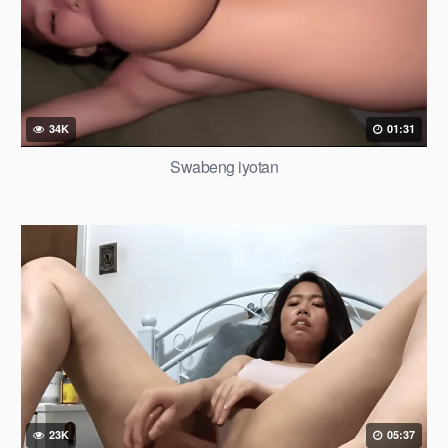
34K
01:31
Swabeng iyotan
23K
05:37