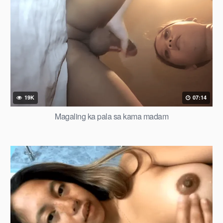
19K
07:14
Magaling ka pala sa kama madam