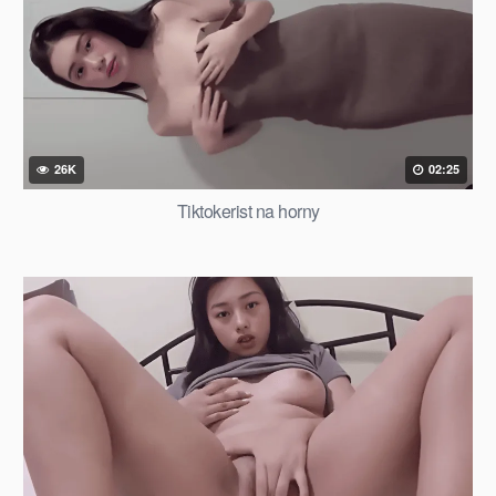
26K
02:25
Tiktokerist na horny