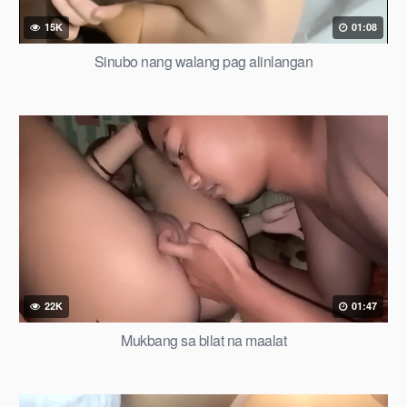
15K
01:08
Sinubo nang walang pag alinlangan
22K
01:47
Mukbang sa bilat na maalat