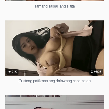
Tamang salsal lang si tita
21K
05:25
Gustong patikman ang dalawang cocomelon