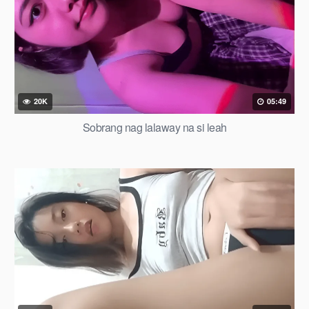
20K
05:49
Sobrang nag lalaway na si leah