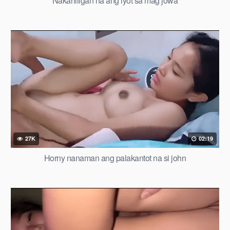
Nakahiligan na ang iyot sa mag jowa
27K
02:19
Horny nanaman ang palakantot na si john