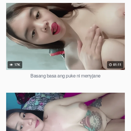
17K
01:11
Basang basa ang puke ni merryjane