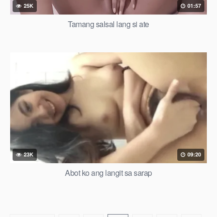
25K
01:57
Tamang salsal lang si ate
23K
09:20
Abot ko ang langit sa sarap