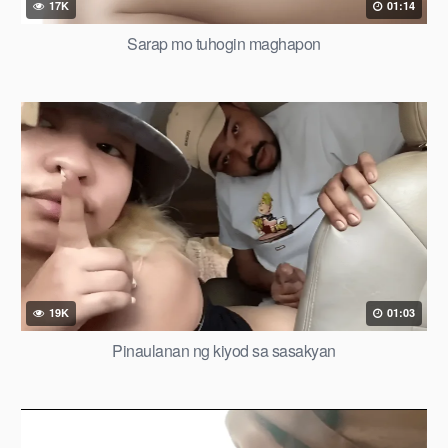
17K
01:14
Sarap mo tuhogin maghapon
19K
01:03
Pinaulanan ng kiyod sa sasakyan