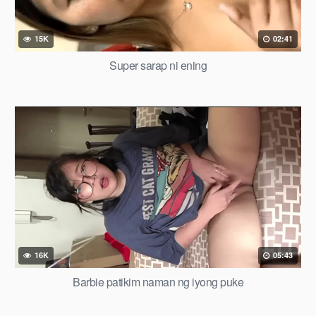
15K
02:41
Super sarap ni ening
16K
05:43
Barbie patikim naman ng iyong puke