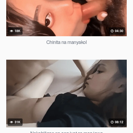
18K
04:30
Chinita na manyakol
31K
08:12