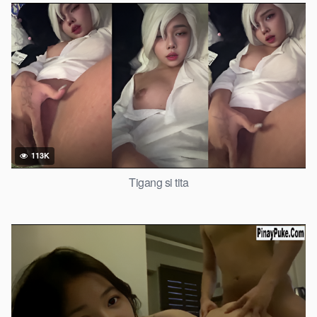
113K
Tigang si tita