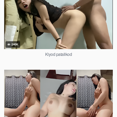
240K
Kiyod patalikod