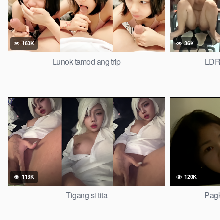
160K
36K
Lunok tamod ang trip
LDR 
113K
120K
Tigang si tita
Pagk