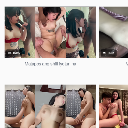
169K
156K
Matapos ang shift iyotan na
M