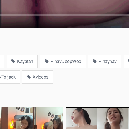
Kayatan
PinayDeepWeb
Pinaynay
xTorjack
Xvideos