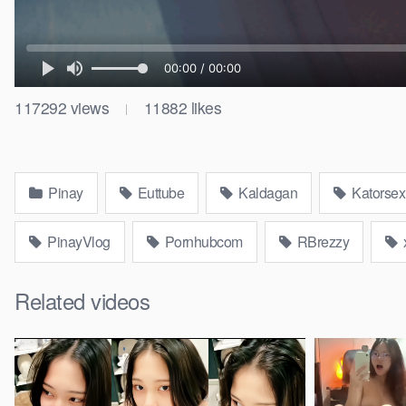
117292
views
11882
likes
|
Pinay
Euttube
Kaldagan
Katorsex
PinayVlog
Pornhubcom
RBrezzy
Related videos