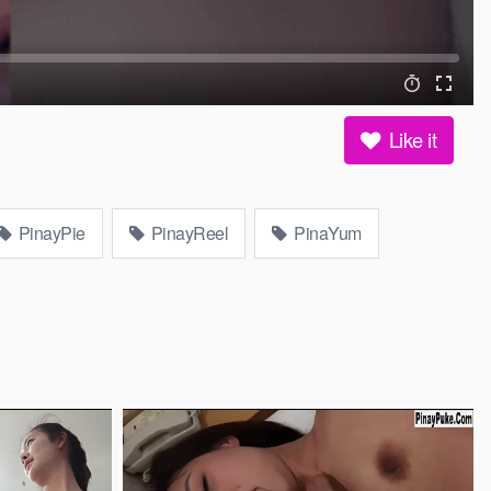
Like it
PinayPie
PinayReel
PinaYum