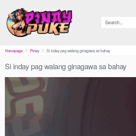
Skip
to
content
Homepage
Pinay
Si inday pag walang ginagawa sa bahay
Si inday pag walang ginagawa sa bahay