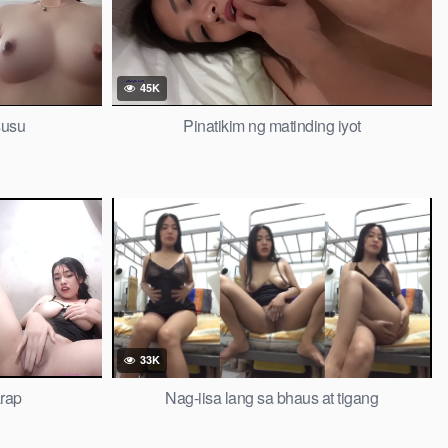
45K
susu
Pinatikim ng matinding iyot
33K
rap
Nag-iisa lang sa bhaus at tigang