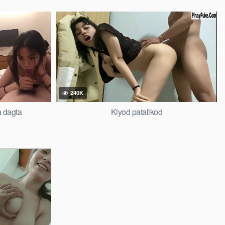
240K
a dagta
Kiyod patalikod