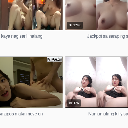
279K
kaya nag sarili nalang
Jackpot sa sarap ng 
17K
atapos maka move on
Namumulang kiffy sa