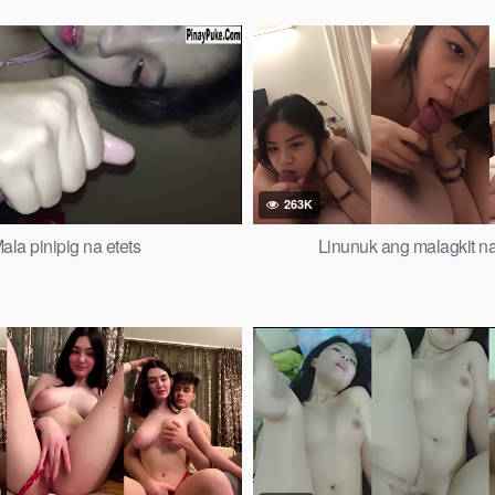
263K
ala pinipig na etets
Linunuk ang malagkit n